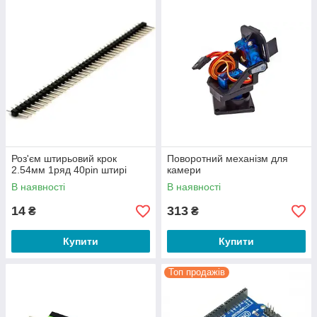
Роз'єм штирьовий крок
Поворотний механізм для
2.54мм 1ряд 40pin штирі
камери
В наявності
В наявності
14
313
₴
₴
Купити
Купити
Топ продажів