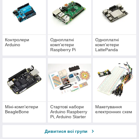
Контролери
Одноплатні
Одноплатні
Arduino
комп'ютери
комп'ютери
Raspberry Pi
LattePanda
Міні-комп'ютери
Стартові набори
Макетування
BeagleBone
Arduino Raspberry
електронних схем
Pi, Arduino Starter
KIT
Дивитися всі групи