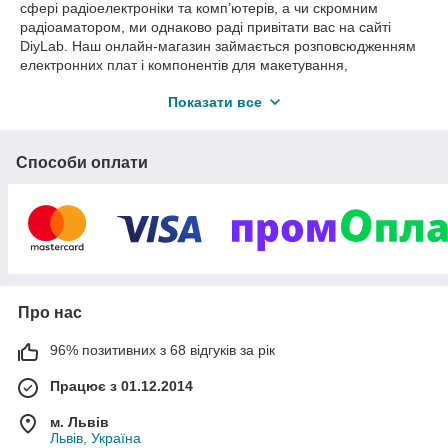
сфері радіоелектроніки та комп’ютерів, а чи скромним
радіоаматором, ми однаково раді привітати вас на сайті
DiyLab. Наш онлайн-магазин займається розповсюдженням
електронних плат і компонентів для макетування,
підсилювачів, радіодеталей, робототехніки – тобто усього
Показати все
того, що може зацікавити будь-якого інженера, програміста
або початківця, який лише нещодавно почав вивчати
програмування Hardware.
Способи оплати
Якісна продукція від відомих
виробників
Наша компанія – офіційний дилер таких відомих виробників,
як Arduino, Adafruit, Waveshare, Spurkfun, DFRobot та
багатьох інших. Досвід показує, що продукція саме цих
виробників – найбільш якісна і має оптимальну вартість.
Якщо ви маєте електронне хобі, то напевно будете раді
Про нас
отримати професійну консультацію або обмінятися досвідом.
Наші менеджери охоче підтримають розмову, оскільки й самі
96% позитивних з 68 відгуків за рік
активно цікавляться цією темою.
Звертаючись до нас, ви повинні знати, що:
Працює з 01.12.2014
Ми зацікавилися електронними платами,
м. Львів
компонентами для радіоелектроніки й комп’ютерів ще
Львів, Україна