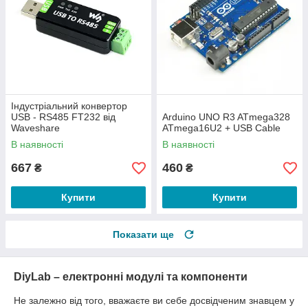
Індустріальний конвертор
USB - RS485 FT232 від
Arduino UNO R3 ATmega328
Waveshare
ATmega16U2 + USB Cable
В наявності
В наявності
667
460
₴
₴
Купити
Купити
Показати ще
DiyLab – електронні модулі та компоненти
Не залежно від того, вважаєте ви себе досвідченим знавцем у