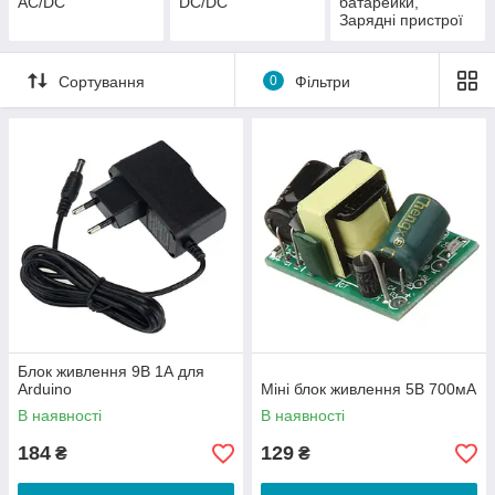
AC/DC
DC/DC
батарейки,
Зарядні пристрої
Сортування
0
Фільтри
Блок живлення 9В 1А для
Arduino
Міні блок живлення 5В 700мА
В наявності
В наявності
184
129
₴
₴