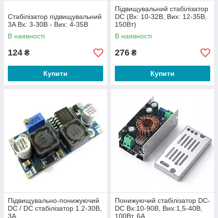
Підвищувальний стабілізатор
Стабілізатор підвищувальний
DC (Вх: 10-32В, Вих: 12-35В,
3A Вх: 3-30В - Вих: 4-35В
150Вт)
В наявності
В наявності
124
276
₴
₴
Купити
Купити
Підвищувально-понижуючий
Понижуючий стабілізатор DC-
DC / DC стабілізатор 1.2-30В,
DC Вх:10-90В, Вих:1,5-40В,
3А
100Вт, 6А