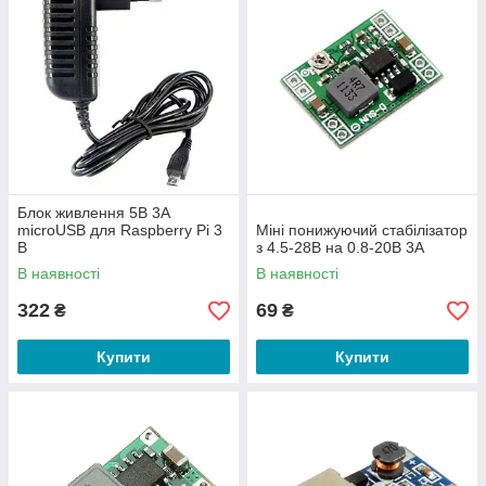
Блок живлення 5В 3А
microUSB для Raspberry Pi 3
Міні понижуючий стабілізатор
B
з 4.5-28В на 0.8-20В 3А
В наявності
В наявності
322
69
₴
₴
Купити
Купити