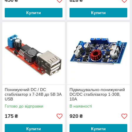
450
828
₴
₴
Купити
Купити
Понижуючий DC / DC
Підвищувально-понижуючий
стабілізатор з 7-24В до 5В 3А
DC/DC стабілізатор 1-30В,
USB
10А
Готово до відправки
В наявності
175
920
₴
₴
Купити
Купити