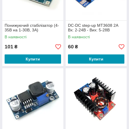
Понижуючий стабілізатор (4-
DC-DC step-up MT3608 2A
35В на 1-30В, 3А)
Вх: 2-24В - Вих: 5-28В
В наявності
В наявності
101
60
₴
₴
Купити
Купити