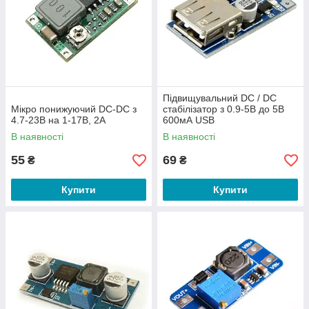
Підвищувальний DC / DC
Мікро понижуючий DC-DC з
стабілізатор з 0.9-5В до 5В
4.7-23В на 1-17В, 2А
600мА USB
В наявності
В наявності
55
69
₴
₴
Купити
Купити