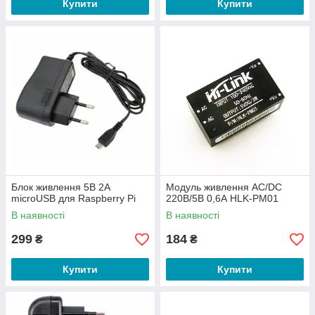
Купити
Купити
Блок живлення 5В 2А
Модуль живлення AC/DC
microUSB для Raspberry Pi
220В/5В 0,6А HLK-PM01
В наявності
В наявності
299
184
₴
₴
Купити
Купити