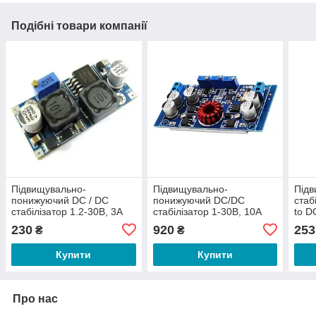
Подібні товари компанії
Підвищувально-
Підвищувально-
Під
понижуючий DC / DC
понижуючий DC/DC
стаб
стабілізатор 1.2-30В, 3А
стабілізатор 1-30В, 10А
to D
12В,
230
920
253
₴
₴
Купити
Купити
Про нас