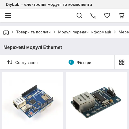
DiyLab – електронні модулі та компоненти
Товари та послуги
Модулі передачі інформації
Мереж
Мережеві модулі Ethernet
Сортування
0
Фільтри