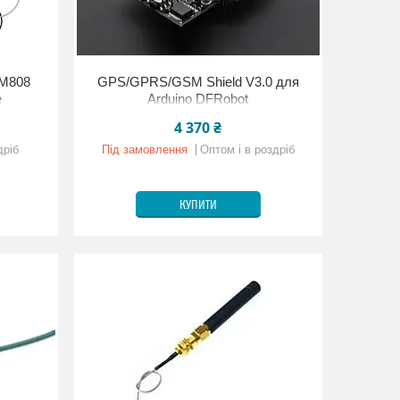
IM808
GPS/GPRS/GSM Shield V3.0 для
e
Arduino DFRobot
4 370 ₴
дріб
Під замовлення
Оптом і в роздріб
КУПИТИ