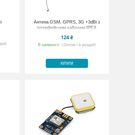
i
Антена GSM, GPRS, 3G +3dBi з
інтерфейсним кабелем IPEX
124 ₴
дріб
В наявності
Оптом і в роздріб
КУПИТИ