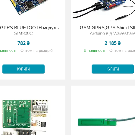
GPRS BLUETOOTH модуль
GSM,GPRS,GPS Shield S
SIM800C
Arduino від Waveshar
782 ₴
2 185 ₴
наявності
Оптом і в роздріб
В наявності
Оптом і в роз
КУПИТИ
КУПИТИ