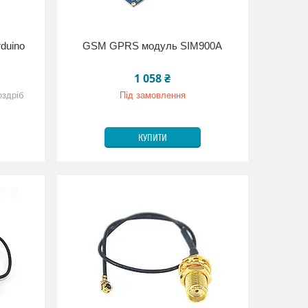
duino
GSM GPRS модуль SIM900A
1 058 ₴
оздріб
Під замовлення
КУПИТИ