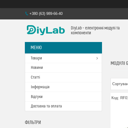
+380 (63) 989-66-40
DiyLab – електронні модулі та
компоненти
Товари
МОДУЛІ G
Новини
Статті
Інформація
Відгуки
RF0
Доставка та оплата
ФІЛЬТРИ