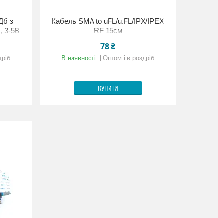
Дб з
Кабель SMA to uFL/u.FL/IPX/IPEX
, 3-5В
RF 15см
78 ₴
дріб
В наявності
Оптом і в роздріб
КУПИТИ