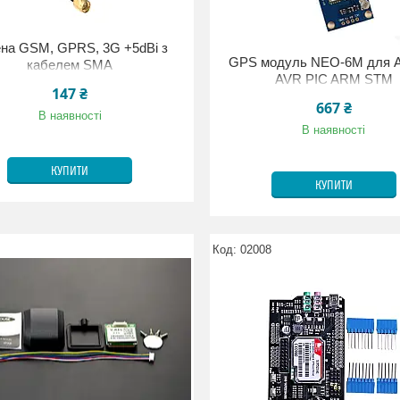
на GSM, GPRS, 3G +5dBi з
GPS модуль NEO-6M для A
кабелем SMA
AVR PIC ARM STM
147 ₴
667 ₴
В наявності
В наявності
КУПИТИ
КУПИТИ
02008