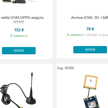
 набір GSM,GPRS модуль
Антена GSM, 3G +3dB
M590E
78 ₴
152 ₴
В наявності
Оптом і в роз
В наявності
КУПИТИ
КУПИТИ
RF005