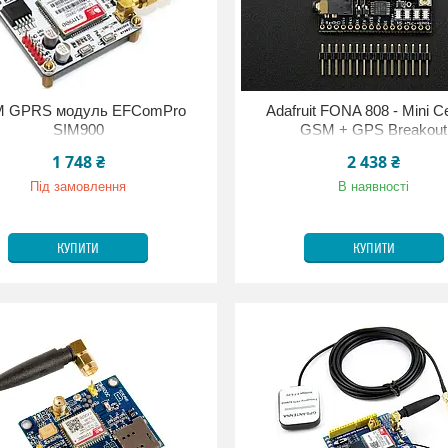
 GPRS модуль EFComPro
Adafruit FONA 808 - Mini Ce
SIM900
GSM + GPS Breakout
1 748 ₴
2 438 ₴
Під замовлення
В наявності
КУПИТИ
КУПИТИ