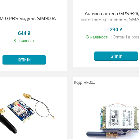
Активна антена GPS +26
M GPRS модуль SIM900A
магнітним кріпленням, SMA
230 ₴
644 ₴
В наявності
Оптом і в роз
В наявності
КУПИТИ
КУПИТИ
RF011