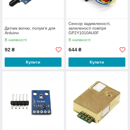
Сенсор задимленості,
Датчик вогню, полум'я для
запиленості повітря
Arduino
GP2Y1010AU0F
В наявності
В наявності
92
644
₴
₴
Купити
Купити