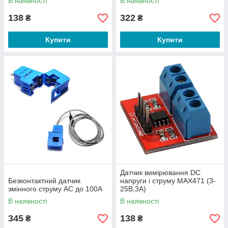
В наявності
В наявності
138
322
₴
₴
Купити
Купити
Датчик вимірювання DC
Безконтактний датчик
напруги і струму MAX471 (3-
змінного струму AC до 100A
25В,3А)
В наявності
В наявності
345
138
₴
₴