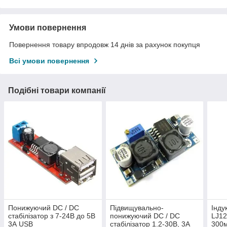
Умови повернення
Повернення товару впродовж 14 днів за рахунок покупця
Всі умови повернення
Подібні товари компанії
Понижуючий DC / DC
Підвищувально-
Інду
стабілізатор з 7-24В до 5В
понижуючий DC / DC
LJ12
3А USB
стабілізатор 1.2-30В, 3А
300м