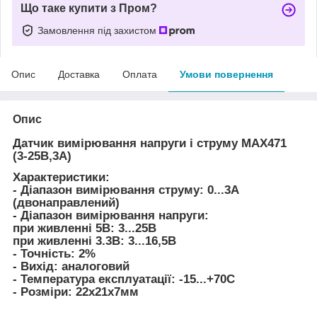
Що таке купити з Пром?
Замовлення під захистом
Опис
Доставка
Оплата
Умови повернення
Опис
Датчик вимірювання напруги і струму MAX471
(3-25В,3А)
Характеристики:
- Діапазон вимірювання струму: 0...3А
(двонаправлений)
- Діапазон вимірювання напруги:
при живленні 5В: 3...25В
при живленні 3.3В: 3...16,5В
- Точність: 2%
- Вихід: аналоговий
- Температура експлуатації: -15...+70С
- Розміри: 22х21х7мм