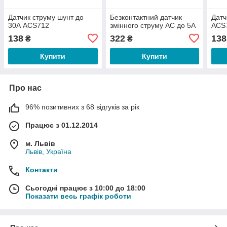
Датчик струму шунт до
Безконтактний датчик
Датч
30А ACS712
змінного струму AC до 5A
ACS
138
322
138
₴
₴
Купити
Купити
Про нас
96% позитивних з 68 відгуків за рік
Працює з 01.12.2014
м. Львів
Львів, Україна
Контакти
Сьогодні працює з 10:00 до 18:00
Показати весь графік роботи