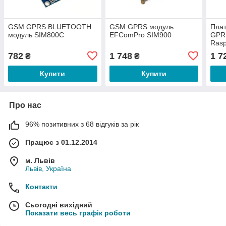
GSM GPRS BLUETOOTH
GSM GPRS модуль
Пла
модуль SIM800C
EFComPro SIM900
GPR
Rasp
782
1 748
1 7
₴
₴
Купити
Купити
Про нас
96% позитивних з 68 відгуків за рік
Працює з 01.12.2014
м. Львів
Львів, Україна
Контакти
Сьогодні вихідний
Показати весь графік роботи