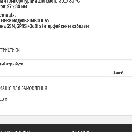
чий температурний діапазон: -30...+80 °C
іри: 27 x 39 мм
ектація:
M GPRS модуль SIM800L V2
тена GSM, GPRS +3dBi з інтерфейсним кабелем
ТЕРИСТИКИ
ні атрибути
Новий
МАЦІЯ ДЛЯ ЗАМОВЛЕННЯ
13 ₴