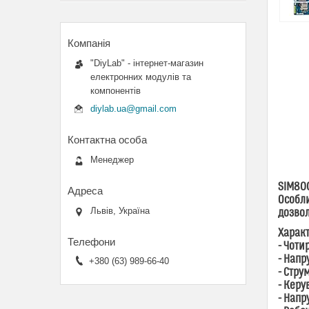
"DiyLab" - інтернет-магазин
електронних модулів та
компонентів
diylab.ua@gmail.com
Менеджер
SIM80
Особли
Львів, Україна
дозвол
Харак
- Чоти
- Напр
+380 (63) 989-66-40
- Стру
- Керу
- Напру