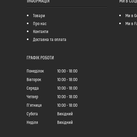
ІНФОРМАЦІЯ
МИ В СОЦ
Товари
Ми в G
Про нас
Ми в F
Контакти
Доставка та оплата
ГРАФІК РОБОТИ
Понеділок
10:00
18:00
Вівторок
10:00
18:00
Середа
10:00
18:00
Четвер
10:00
18:00
Пʼятниця
10:00
18:00
Субота
Вихідний
Неділя
Вихідний