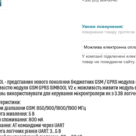
+380 (63) 989-66-40
повернення товару протягом
У компанії підключені еле
товар не покидаючи сайту.
0L
- представник нового покоління бюджетних GSM / GPRS модулів 
вістю модуля GSM GPRS SIM800L V2 є можливість живити модуль ві
яє використовувати для керування мікронтролери як з 3.3В логічним
теристики:
ри діапазони GSM: 850/900/1800/1900 МГц
уга живлення: 5 В
м споживання: 800 мА
вання: АТ командами через UART
га логічних рівнів UART: 3...5 В