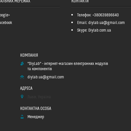
ІАЛЬНИХ МЕРЕЖАХ
КОНТАКТИ
oogle+
Телефон: +380639896640
acebook
Email: diylab.ua@gmail.com
Skype: Diylab.com.ua
"DiyLab" - інтернет-магазин електронних модулів
та компонентів
diylab.ua@gmail.com
Львів, Україна
Менеджер