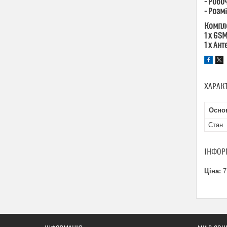
- Робо
- Розм
Компл
1 х GS
1 х Ан
ХАРАК
Основ
Стан
ІНФОР
Ціна:
7