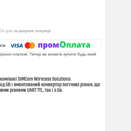
 14 днів
за рахунок покупця
ктронні платежі. Тепер ви можете купити будь-який
компанії SIMCom Wireless Solutions.
д 5В і вмонтований конвертор логічних рівнів, що
и рівнями UART TTL, так і з 5в.