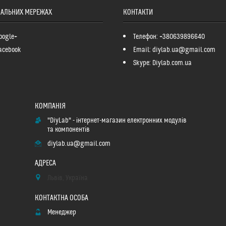
ІАЛЬНИХ МЕРЕЖАХ
КОНТАКТИ
oogle+
Телефон: +380639896640
acebook
Email: diylab.ua@gmail.com
Skype: Diylab.com.ua
"DiyLab" - інтернет-магазин електронних модулів
та компонентів
diylab.ua@gmail.com
Львів, Україна
Менеджер