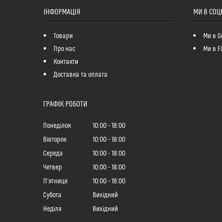
ІНФОРМАЦІЯ
МИ В СОЦ
Товари
Ми в G
Про нас
Ми в F
Контакти
Доставка та оплата
ГРАФІК РОБОТИ
Понеділок
10:00
18:00
Вівторок
10:00
18:00
Середа
10:00
18:00
Четвер
10:00
18:00
Пʼятниця
10:00
18:00
Субота
Вихідний
Неділя
Вихідний