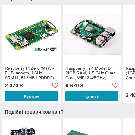
Raspberry Pi Zero W (Wi-
Raspberry Pi 4 Model B
Rasp
Fi, Bluetooth, 1GHz
(4GB RAM, 1.5 GHz Quad
(1GB
ARM11, 512MB LPDDR2)
Core, WiFi 2.4/5GHz,
Core
Bluetooth 5.0 BLE)
Blue
2 070
6 670
₴
₴
3 4
Купити
Купити
Подібні товари компанії