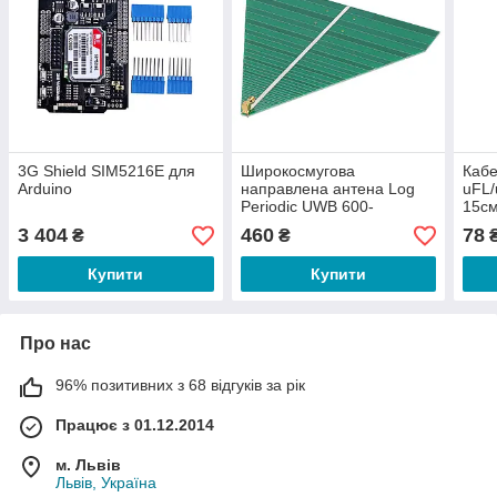
3G Shield SIM5216E для
Широкосмугова
Кабе
Arduino
направлена антена Log
uFL/
Periodic UWB 600-
15с
6000МГц, +7дБ
3 404
460
78
₴
₴
Купити
Купити
Про нас
96% позитивних з 68 відгуків за рік
Працює з 01.12.2014
м. Львів
Львів, Україна