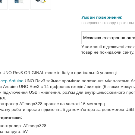
повернення товару протягом
У компанії підключені еле
товар не покидаючи сайту.
o UNO Rev3 ORIGINAL made in Italy в оригінальній упаковці
лер Arduino
UNO Rev3 займає проміжне положення між платами Ard
и Arduino UNO Rev3 є 14 цифрових входів / виходів (6 з яких можут
и підключення USB і живлення, роз'єм для внутрішньосхемного про
ня.
онтролер ATmega328 працює на частоті 16 мегагерц.
чатку роботи просто підключіть її до комп'ютера за допомогою USB
теристики:
оконтролер: ATmega328
ча напруга: 5V