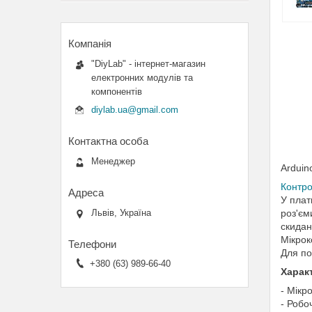
"DiyLab" - інтернет-магазин
електронних модулів та
компонентів
diylab.ua@gmail.com
Менеджер
Arduin
Контро
У плат
роз'єм
Львів, Україна
скидан
Мікрок
Для по
+380 (63) 989-66-40
Харак
- Мікр
- Робо