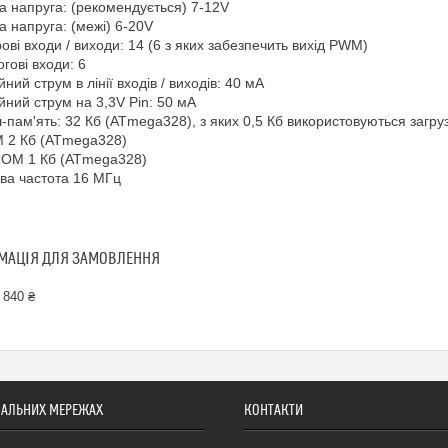
на напруга: (рекомендується) 7-12V
на напруга: (межі) 6-20V
ові входи / виходи: 14 (6 з яких забезпечить вихід PWM)
огові входи: 6
йний струм в лінії входів / виходів: 40 мА
ійний струм на 3,3V Pin: 50 мА
-пам'ять: 32 Кб (ATmega328), з яких 0,5 Кб використовуються загру
 2 Кб (ATmega328)
ROM 1 Кб (ATmega328)
ова частота 16 МГц
МАЦІЯ ДЛЯ ЗАМОВЛЕННЯ
 840 ₴
ІАЛЬНИХ МЕРЕЖАХ
КОНТАКТИ