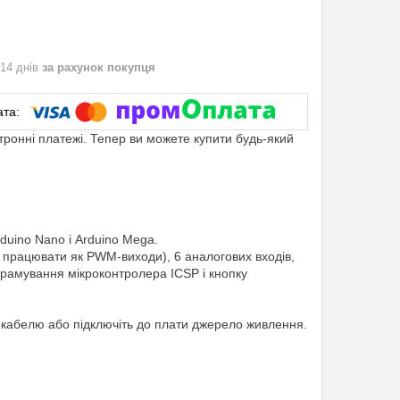
 14 днів
за рахунок покупця
ктронні платежі. Тепер ви можете купити будь-який
uino Nano і Arduino Mega.
ь працювати як PWM-виходи), 6 аналогових входів,
грамування мікроконтролера ICSP і кнопку
-кабелю або підключіть до плати джерело живлення.