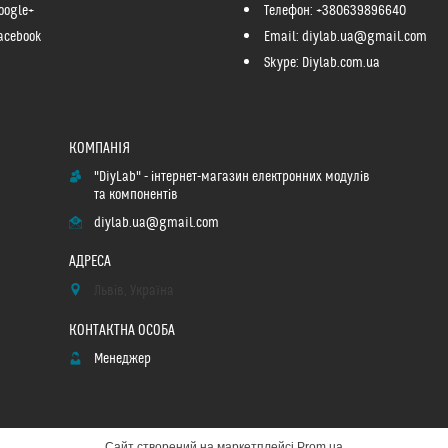
oogle+
Телефон: +380639896640
acebook
Email: diylab.ua@gmail.com
Skype: Diylab.com.ua
"DiyLab" - інтернет-магазин електронних модулів
та компонентів
diylab.ua@gmail.com
Львів, Україна
Менеджер
Сайт створений на маркетплейсі
Prom.ua