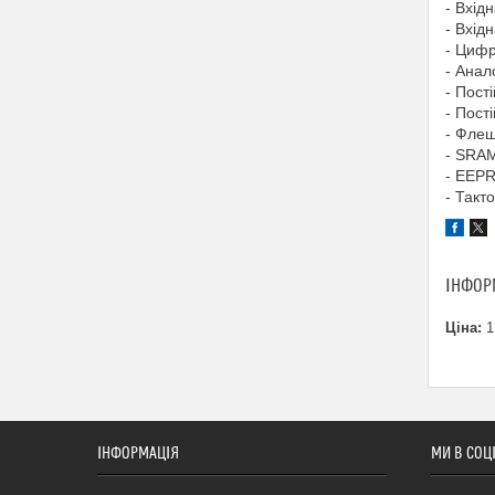
- Вхід
- Вхід
- Цифр
- Анал
- Пості
- Пост
- Флеш
- SRAM
- EEP
- Такт
ІНФОР
Ціна:
1
ІНФОРМАЦІЯ
МИ В СОЦ