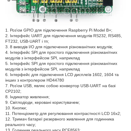
1. Роз'єм GPIO для підключення Raspberry Pi Model B+;
2. Інтерфейс UART для підключення модулів RS232, RS485,
FT232, USB-UART і тп;
3. 8 виводів I/O для підключення різноманітних модулів;
4. Інтерфейс SPI для простого підключення різноманітних
модулів з інтерфейсом SPI, наприклад
5. Інтерфейс SPI для простого підключення різноманітних
модулів з інтерфейсом SPI, наприклад
6. Інтерфейс для підключення LCD дисплеїв 1602, 1604 та
інших з контролером HD44780
7. Роз'єм USB, являє собою конвертор USB-UART на базі
CP2102;
8. Індикатор живлення;
9. Світлодіоди, керовані користувачем;
10. Кнопки;
11. Потенціометр для регулювання контрастності LCD 16x2;
12. Тримач батареї резервного живлення для годинника
реального часу;
13. Годинник реального часу PCF8563;