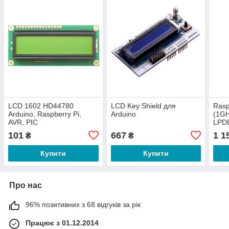
LCD 1602 HD44780
LCD Key Shield для
Rasp
Arduino, Raspberry Pi,
Arduino
(1G
AVR, PIC
LPD
101
667
1 1
₴
₴
Купити
Купити
Про нас
96% позитивних з 68 відгуків за рік
Працює з 01.12.2014