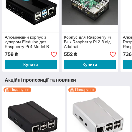
Алюмінієвий корпус з
Корпус для Raspberry Pi
Алюм
кулером Eleduino для
B+ / Raspberry Pi 2 B від
Rasp
Raspberry Pi 4 Model B
Adafruit
Rasp
759
552
736
₴
₴
Купити
Купити
Акційні пропозиції та новинки
Подарунок
Подарунок