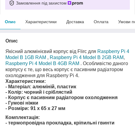
Замовлення під захистом
Опис
Характеристики
Доставка
Оплата
Умови п
Опис
Якісний алюмінієвий корпус від Flirc для
Raspberry Pi 4
Model B 1GB RAM
,
Raspberry Pi 4 Model B 2GB RAM
,
Raspberry Pi 4 Model B 4GB RAM
. Особливістю даного
корпусу є те, що весь корпус є пасивним радіатором
охолодження для Raspberry Pi 4.
Характеристики:
- Матеріал: алюміній, пластик
- Колір: чорний і сріблястий
- Корпус є пасивним радіатором охолодження
- Гумові ніжки
- Розміри: 91 х 65 х 27 мм
Комплектація:
- термопровідна прокладка, кріпильні гвинти