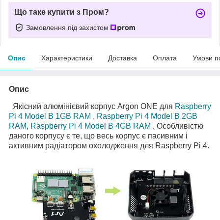
Що таке купити з Пром?
Замовлення під захистом
Опис
Характеристики
Доставка
Оплата
Умови п
Опис
Якісний алюмінієвий корпус Argon ONE для
Raspberry
Pi 4 Model B 1GB RAM
,
Raspberry Pi 4 Model B 2GB
RAM
,
Raspberry Pi 4 Model B 4GB RAM
. Особливістю
даного корпусу є те, що весь корпус є пасивним і
активним радіатором охолодження для Raspberry Pi 4.