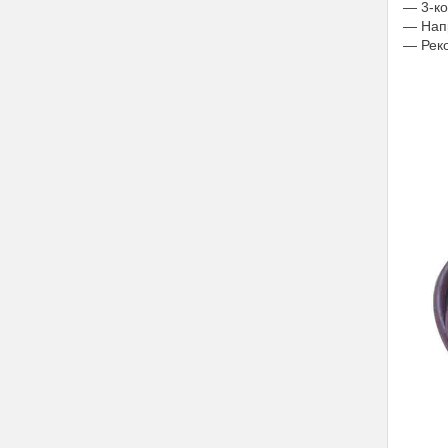
― 3-ко
― Напр
― Реко