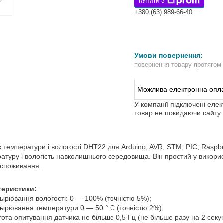
КУПИТИ З
+380 (63) 989-66-40
повернення товару протягом
У компанії підключені еле
товар не покидаючи сайту.
 температури і вологості
DHT22
для
Arduino, AVR, STM, PIC,
Raspbe
ратуру
і вологість
навколишнього середовища.
Він простий
у викори
оспоживання
.
теристики:
рювання вологості: 0 ― 100% (точністю 5%);
рювання температури 0 ― 50 ° C (точністю 2%);
ота опитування датчика не більше 0,5 Гц (не більше разу на 2 секу