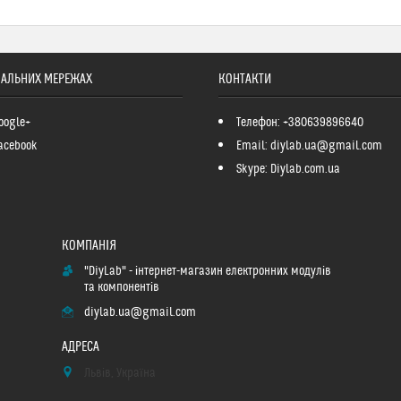
ІАЛЬНИХ МЕРЕЖАХ
КОНТАКТИ
oogle+
Телефон: +380639896640
acebook
Email: diylab.ua@gmail.com
Skype: Diylab.com.ua
"DiyLab" - інтернет-магазин електронних модулів
та компонентів
diylab.ua@gmail.com
Львів, Україна