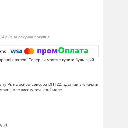
 14 днів
за рахунок покупця
ктронні платежі. Тепер ви можете купити будь-який
rry Pi
,
на
основі
сенсора
DHT22
,
здатний
визначати
станні, має
високу точність і
мале
нди);