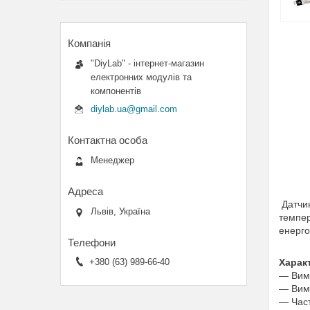
"DiyLab" - інтернет-магазин
електронних модулів та
компонентів
diylab.ua@gmail.com
Менеджер
Датчик
Львів, Україна
темпе
енерг
Харак
+380 (63) 989-66-40
― Вимы
― Вимы
― Част