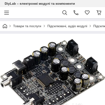
DiyLab – електронні модулі та компоненти
Товари та послуги
Підсилювачі, аудіо модулі
Підсилю