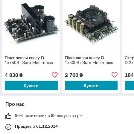
Підсилювач класу D
Підсилювач класу D
Стер
1х750Вт Sure Electronics
1х500Вт Sure Electronics
D 2х
4 830
2 760
184
₴
₴
Купити
Купити
Про нас
96% позитивних з 68 відгуків за рік
Працює з 01.12.2014