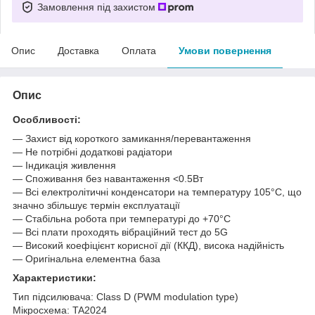
Замовлення під захистом
Опис
Доставка
Оплата
Умови повернення
Опис
Особливості:
― Захист від короткого замикання/перевантаження
― Не потрібні додаткові радіатори
― Індикація живлення
― Споживання без навантаження <0.5Вт
― Всі електролітичні конденсатори на температуру 105°C, що
значно збільшує термін експлуатації
― Стабільна робота при температурі до +70°C
― Всі плати проходять вібраційний тест до 5G
― Високий коефіцієнт корисної дії (ККД), висока надійність
― Оригінальна елементна база
Характеристики:
Тип підсилювача: Class D (PWM modulation type)
Мікросхема: TA2024