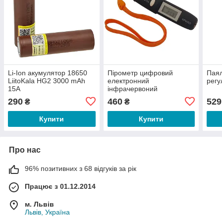
Li-Ion акумулятор 18650
Пірометр цифровий
Паял
LiitoKala HG2 3000 mAh
електронний
регу
15А
інфрачервоний
термометр (-50C - +220C)
290
460
529
₴
₴
Купити
Купити
Про нас
96% позитивних з 68 відгуків за рік
Працює з 01.12.2014
м. Львів
Львів, Україна