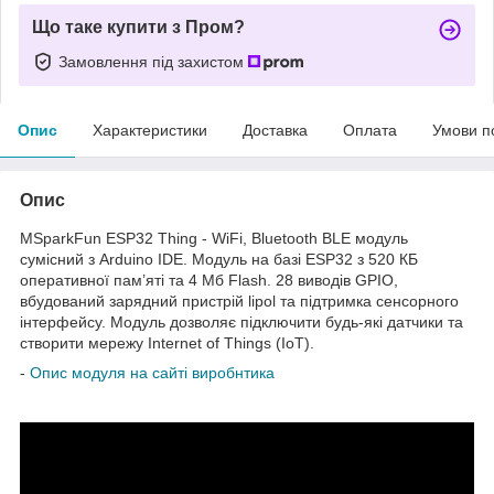
Що таке купити з Пром?
Замовлення під захистом
Опис
Характеристики
Доставка
Оплата
Умови п
Опис
МSparkFun ESP32 Thing - WiFi, Bluetooth BLE модуль
сумісний з Arduino IDE.
Модуль на базі ESP32 з 520 КБ
оперативної пам’яті та 4 Мб Flash.
28 виводів GPIO,
вбудований зарядний пристрій lipol та підтримка сенсорного
інтерфейсу.
Модуль дозволяє підключити будь-які датчики та
створити мережу Internet of Things (IoT).
-
Опис модуля на сайті виробнтика