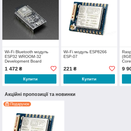
Wi-Fi Bluetooth модуль
Wi-Fi модуль ESP8266
Rasp
ESP32 WROOM-32
ESP-07
(8GB
Development Board
Core
Blue
1 472
221
9 9
₴
₴
Купити
Купити
Акційні пропозиції та новинки
Подарунок