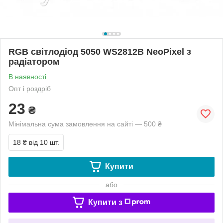
RGB світлодіод 5050 WS2812B NeoPixel з
радіатором
В наявності
Опт і роздріб
23
₴
Мінімальна сума замовлення на сайті — 500 ₴
18 ₴
від 10 шт.
Купити
або
Купити з