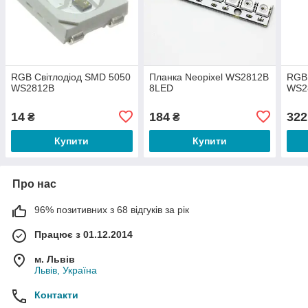
RGB Світлодіод SMD 5050
Планка Neopixel WS2812B
RGB 
WS2812B
8LED
WS2
14
184
322
₴
₴
Купити
Купити
Про нас
96% позитивних з 68 відгуків за рік
Працює з 01.12.2014
м. Львів
Львів, Україна
Контакти