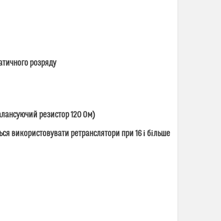
атичного розряду
балансуючий резистор 120 Ом)
ься використовувати ретранслятори при 16 і більше