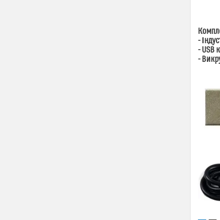
Компл
- Інду
- USB 
- Викр