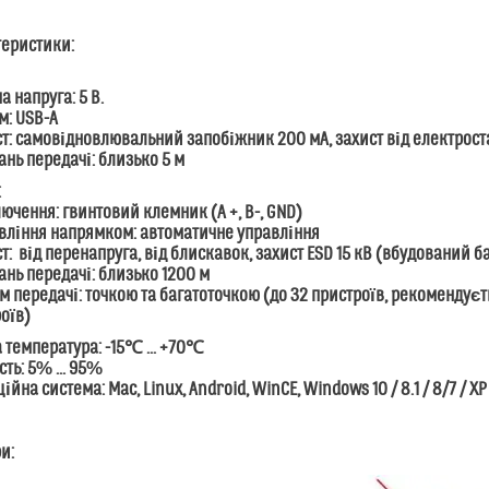
теристики:
а напруга: 5 В.
єм: USB-A
ст: самовідновлювальний запобіжник 200 мА, захист від електрост
тань передачі: близько 5 м
:
лючення: гвинтовий клемник (A +, B-, GND)
вління напрямком: автоматичне управління
ст: від перенапруга, від блискавок, захист ESD 15 кВ (вбудований 
тань передачі: близько 1200 м
м передачі:
точкою та багатоточкою
(до 32 пристроїв, рекомендуєт
оїв)
 температура: -15℃ ... +70℃
сть: 5% ... 95%
ійна система: Mac, Linux, Android, WinCE, Windows 10 / 8.1 / 8/7 / XP
и: