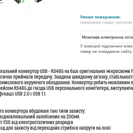
повернення товару протягом
У компанії підключені еле
товар не покидаючи сайту.
ріальний конвертор USB - RS485 на базі оригінальної мікросхеми 
тично приймати передачу. Завдяки швидкому зв’язку, стабільності,
омислового керуючого обладнання. Конвертор робить можливим л
ейсом RS485 до гнізда USB персонального комп'ютера, виступаючи
ікації USB 2.0 і USB 1.1.
го конвертора вбудовані такі типи захисту:
овідновлювальний запобіжник на 200мА
ст ESD від електростатичних розрядів
діод для захисту від перехідних стрибків напруги на лінії