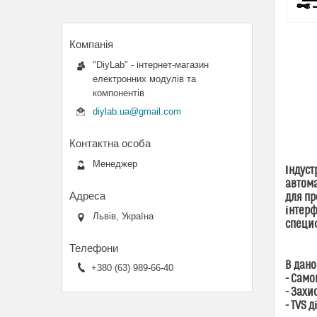
"DiyLab" - інтернет-магазин
електронних модулів та
компонентів
diylab.ua@gmail.com
Менеджер
Індуст
автома
для пр
інтерф
Львів, Україна
специф
В дано
+380 (63) 989-66-40
- Сам
- Захи
- TVS 