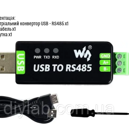
ектація:
стріальний конвертор USB - RS485 x1
кабель x1
утка x1