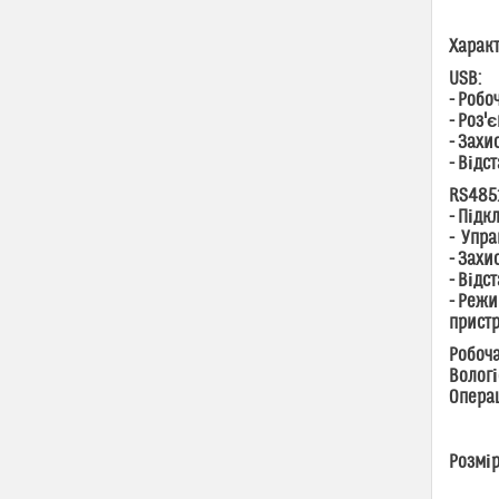
Харак
USB:
- Робоч
- Роз'
- Захи
- Відс
RS485
- Підк
- Упра
- Захи
- Відс
- Режи
пристр
Робоча
Вологі
Операц
Розмір