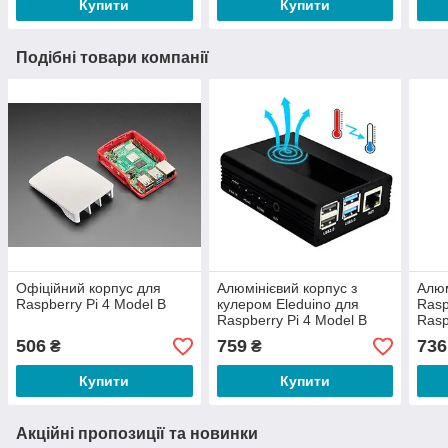
Купити
Купити
Подібні товари компанії
Офіційний корпус для
Алюмінієвий корпус з
Алюм
Raspberry Pi 4 Model B
кулером Eleduino для
Rasp
Raspberry Pi 4 Model B
Rasp
506
759
736
₴
₴
Купити
Купити
Акційні пропозиції та новинки