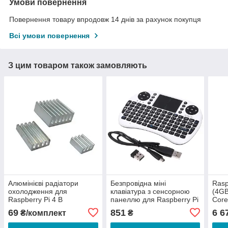
Умови повернення
Повернення товару впродовж 14 днів за рахунок покупця
Всі умови повернення
З цим товаром також замовляють
Алюмінієві радіатори
Безпровідна міні
Rasp
охолодження для
клавіатура з сенсорною
(4GB
Raspberry Pi 4 B
панеллю для Raspberry Pi
Core
Blue
69
851
6 6
₴/комплект
₴