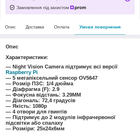
Замовлення під захистом
Опис
Доставка
Оплата
Умови повернення
Опис
Характеристики:
― Night Vision Camera підтримує всі версії
Raspberry Pi
― 5 мегапіксельний сенсор OV5647
― Розмір ПЗС: 1/4 дюйма
― Діафрагма (F): 2.9
― Фокусна відстань: 3.29MM
― Діагональ: 72,4 градусів
― Якість: 1080p
― 4 отвори для гвинтів
― Підтримує до 2 модулів інфрачервоної
підсвітки або спалаху
― Розміри: 25х24х6мм