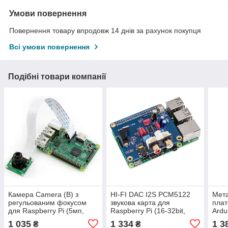
Умови повернення
Повернення товару впродовж 14 днів за рахунок покупця
Всі умови повернення
Подібні товари компанії
Камера Camera (B) з
HI-FI DAC I2S PCM5122
Мета
регульованим фокусом
звукова карта для
пла
для Raspberry Pi (5мп,
Raspberry Pi (16-32bit,
Ardu
OV5647,1080P)
384kHz)
AVR
1 035
1 334
1 3
₴
₴