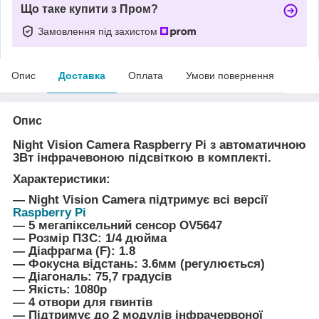
Що таке купити з Пром?
Замовлення під захистом
Опис
Доставка
Оплата
Умови повернення
Опис
Night Vision Camera Raspberry Pi з автоматичною
3Вт інфрачевоною підсвіткою в комплекті.
Характеристики:
― Night Vision Camera підтримує всі версії
Raspberry Pi
― 5 мегапіксельний сенсор OV5647
― Розмір ПЗС: 1/4 дюйма
― Діафрагма (F): 1.8
― Фокусна відстань: 3.6мм (регулюється)
― Діагональ: 75,7 градусів
― Якість: 1080p
― 4 отвори для гвинтів
― Підтримує до 2 модулів інфрачервоної