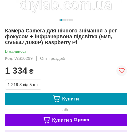
Камера Camera для нічного знімання з рег
фокусом + інфрачервона підсвітка (5мп,
OV5647,1080P) Raspberry Pi
В наявності
Код: WS10299
Опт і роздріб
1 334
₴
1 219 ₴
від 5 шт.
Купити
або
Купити з