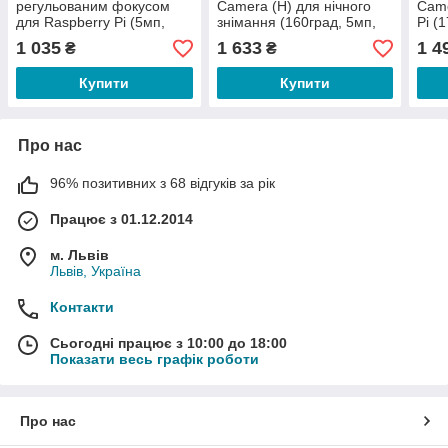
регульованим фокусом
Camera (H) для нічного
Came
для Raspberry Pi (5мп,
знімання (160град, 5мп,
Pi (
OV5647,1080P)
OV5647,1080P)
OV5
1 035
1 633
1 4
₴
₴
Купити
Купити
Про нас
96% позитивних з 68 відгуків за рік
Працює з 01.12.2014
м. Львів
Львів, Україна
Контакти
Сьогодні працює з 10:00 до 18:00
Показати весь графік роботи
Про нас