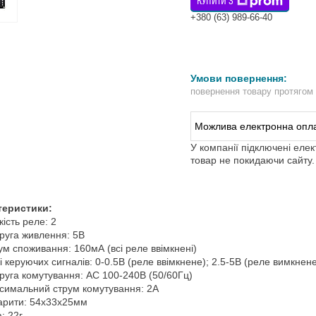
КУПИТИ З
+380 (63) 989-66-40
повернення товару протягом
У компанії підключені еле
товар не покидаючи сайту.
теристики:
кість реле: 2
уга живлення: 5В
м споживання: 160мА (всі реле ввімкнені)
і керуючих сигналів: 0-0.5В (реле ввімкнене); 2.5-5В (реле вимкнен
уга комутування: AC 100-240В (50/60Гц)
имальний струм комутування: 2А
арити: 54х33х25мм
: 22г