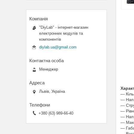
"DiyLab" - інтернет-магазин
електронних модулів та
компонентів
diylab.ua@gmail.com
Менеджер
Харак
Львів, Україна
― Кіль
― Напр
― Стру
― Рівн
+380 (63) 989-66-40
― Напр
― Макс
― Габ
― Вага