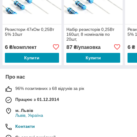
Резистори 47кОм 0,25Вт
Набір резисторів 0,25Вт
Рези
5% 10шт
160шт, 8 номіналів по
5% 
20шт,
100R,220R,1K,2.2K,4.7K,10K,47K,
6
87
6
₴/комплект
₴/упаковка
₴
Купити
Купити
Про нас
96% позитивних з 68 відгуків за рік
Працює з 01.12.2014
м. Львів
Львів, Україна
Контакти