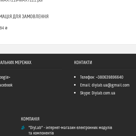
MAX7219-MAX7221.pdf
МАЦІЯ ДЛЯ ЗАМОВЛЕННЯ
84 ₴
ІАЛЬНИХ МЕРЕЖАХ
КОНТАКТИ
oogle+
Телефон: +380639896640
acebook
Email: diylab.ua@gmail.com
Skype: Diylab.com.ua
"DiyLab" - інтернет-магазин електронних модулів
та компонентів