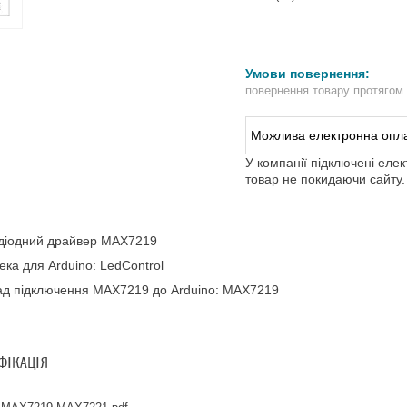
повернення товару протягом
У компанії підключені еле
товар не покидаючи сайту.
одіодний драйвер MAX7219
тека для Arduino:
LedControl
д підключення MAX7219 до Arduino: MAX7219
ФІКАЦІЯ