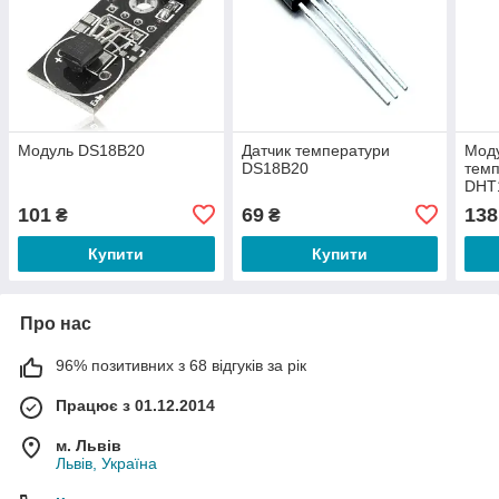
Модуль DS18B20
Датчик температури
Моду
DS18B20
темп
DHT
101
69
138
₴
₴
Купити
Купити
Про нас
96% позитивних з 68 відгуків за рік
Працює з 01.12.2014
м. Львів
Львів, Україна