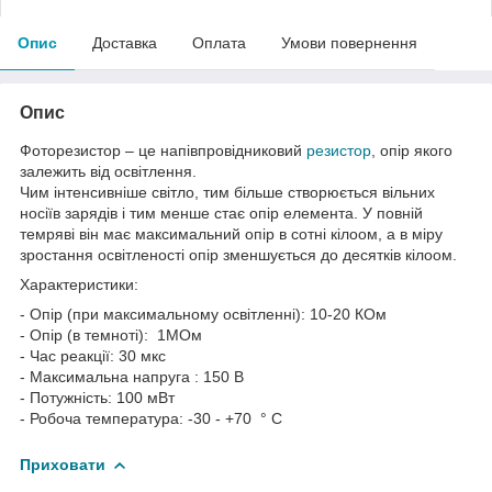
Опис
Доставка
Оплата
Умови повернення
Опис
Фоторезистор – це напівпровідниковий
резистор
, опір якого
залежить від освітлення.
Чим інтенсивніше світло, тим більше створюється вільних
носіїв зарядів і тим менше стає опір елемента. У повній
темряві він має максимальний опір в сотні кілоом, а в міру
зростання освітленості опір зменшується до десятків кілоом.
Характеристики:
- Опір (при максимальному освітленні): 10-20 КОм
- Опір (в темноті): 1МОм
- Час реакції: 30 мкс
- Максимальна напруга : 150 В
- Потужність: 100 мВт
- Робоча температура: -30 - +70 ° C
Приховати