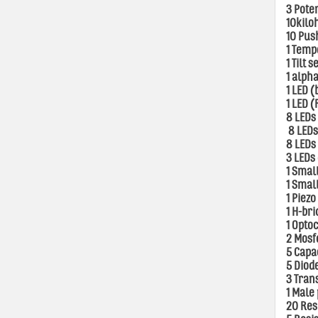
3 Pote
10kilo
10 Pus
1 Temp
1 Tilt 
1 alph
1 LED (
1 LED (
8 LEDs 
8 LEDs
8 LEDs
3 LEDs 
1 Smal
1 Smal
1 Piez
1 H-br
1 Opto
2 Mosf
5 Capa
5 Diod
3 Tran
1 Male 
20 Res