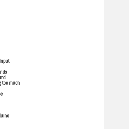
input
ands
ard
g too much
se
duino