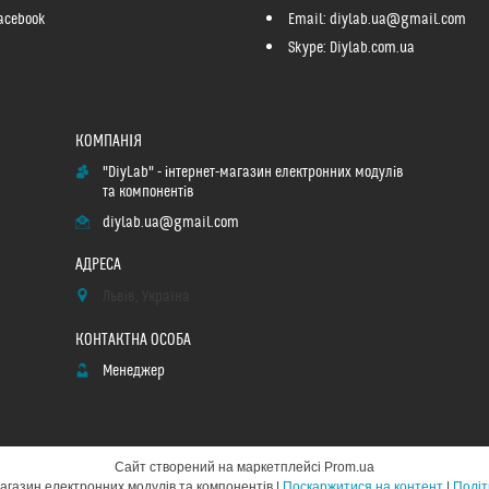
acebook
Email: diylab.ua@gmail.com
Skype: Diylab.com.ua
"DiyLab" - інтернет-магазин електронних модулів
та компонентів
diylab.ua@gmail.com
Львів, Україна
Менеджер
Сайт створений на маркетплейсі
Prom.ua
"DiyLab" - інтернет-магазин електронних модулів та компонентів |
Поскаржитися на контент
|
Політ