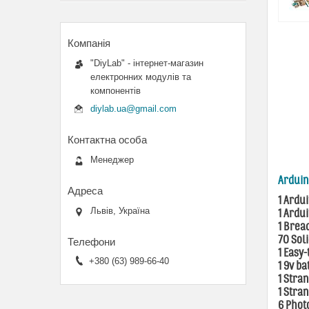
"DiyLab" - інтернет-магазин
електронних модулів та
компонентів
diylab.ua@gmail.com
Менеджер
Arduin
1 Ardu
Львів, Україна
1 Ardu
1 Brea
70 Sol
1 Easy
+380 (63) 989-66-40
1 9v ba
1 Stra
1 Stra
6 Phot