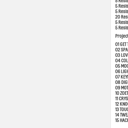
5 Resi
5 Resis
5 Resi
20 Res
5 Resi
5 Resi
Projec
01 GET
02 SPA
03 LOV
04 COL
05 MOO
06 LIG
07 KEY
08 DIG
09 MOT
10 ZOE
11 CRY
12 KNO
13 TOU
14 TWE
15 HAC