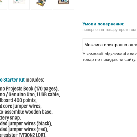
повернення товару протягом
У компанії підключені еле
товар не покидаючи сайту.
o Starter Kit
includes:
ino Projects Book (170 pages),
ino / Genuino Uno, 1 USB cable,
dboard 400 points,
id core jumper wires,
-to-assemble wooden base,
ttery snap,
nded jumper wires (black),
nded jumper wires (red),
oresistor [VT90N2 LDR],