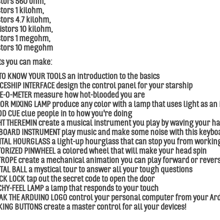
stors 560 ohm,
tors 1 kilohm,
stors 4.7 kilohm,
istors 10 kilohm,
stors 1 megohm,
stors 10 megohm
ts you can make:
 TO KNOW YOUR TOOLS an introduction to the basics
CESHIP INTERFACE design the control panel for your starship
E-O-METER measure how hot-blooded you are
OR MIXING LAMP produce any color with a lamp that uses light as an 
D CUE clue people in to how you're doing
HT THEREMIN create a musical instrument you play by waving your h
BOARD INSTRUMENT play music and make some noise with this keybo
ITAL HOURGLASS a light-up hourglass that can stop you from workin
ORIZED PINWHEEL a colored wheel that will make your head spin
TROPE create a mechanical animation you can play forward or rever
STAL BALL a mystical tour to answer all your tough questions
CK LOCK tap out the secret code to open the door
CHY-FEEL LAMP a lamp that responds to your touch
AK THE ARDUINO LOGO control your personal computer from your Ar
KING BUTTONS create a master control for all your devices!