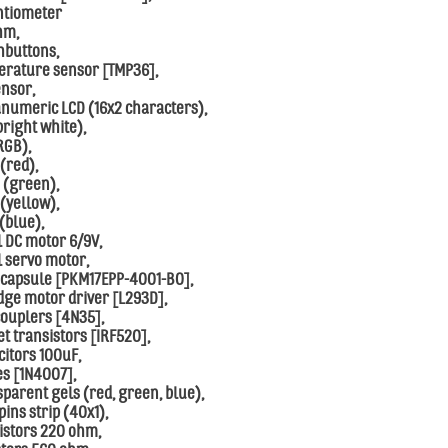
ntiometer
hm,
hbuttons,
erature sensor [TMP36],
sensor,
anumeric LCD (16x2 characters),
bright white),
RGB),
(red),
 (green),
 (yellow),
(blue),
l DC motor 6/9V,
l servo motor,
o capsule [PKM17EPP-4001-B0],
idge motor driver [L293D],
couplers [4N35],
et transistors [IRF520],
citors 100uF,
es [1N4007],
sparent gels (red, green, blue),
pins strip (40x1),
istors 220 ohm,