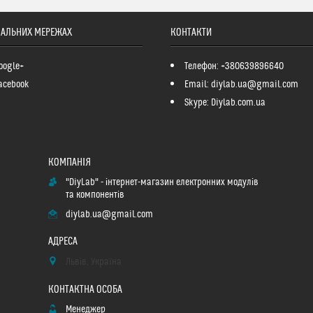
ІАЛЬНИХ МЕРЕЖАХ
КОНТАКТИ
oogle+
Телефон: +380639896640
acebook
Email: diylab.ua@gmail.com
Skype: Diylab.com.ua
"DiyLab" - інтернет-магазин електронних модулів
та компонентів
diylab.ua@gmail.com
Львів, Україна
Менеджер