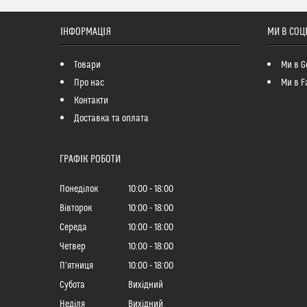
ІНФОРМАЦІЯ
МИ В СОЦ
Товари
Ми в G
Про нас
Ми в F
Контакти
Доставка та оплата
ГРАФІК РОБОТИ
Понеділок
10:00
18:00
Вівторок
10:00
18:00
Середа
10:00
18:00
Четвер
10:00
18:00
Пʼятниця
10:00
18:00
Субота
Вихідний
Неділя
Вихідний