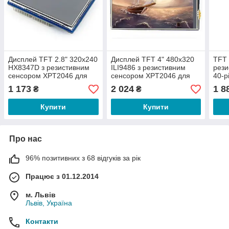
Дисплей TFT 2.8" 320x240
Дисплей TFT 4" 480x320
TFT 
HX8347D з резистивним
ILI9486 з резистивним
рези
сенсором XPT2046 для
сенсором XPT2046 для
40-p
Arduino UNO/Leonardo від
Arduino UNO/Leonardo від
Inte
1 173
2 024
1 8
₴
₴
WaveShare
WaveShare
Купити
Купити
Про нас
96% позитивних з 68 відгуків за рік
Працює з 01.12.2014
м. Львів
Львів, Україна
Контакти