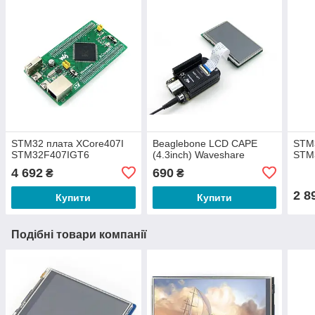
STM32 плата XCore407I
Beaglebone LCD CAPE
STM3
STM32F407IGT6
(4.3inch) Waveshare
STM
4 692
690
₴
₴
2 8
Купити
Купити
Подібні товари компанії