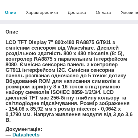
Опис
Характеристики
Доставка
Оплата
Умови п
Опис
LCD TFT Display 7" 800x480 RA8875 GT911 з
ємнісним сенсором від Waveshare. Дисплей
роздільною здатність 800 х 480 пікселів (8: 5),
контролер RA8875 з паралельним інтерфейсом
8080. Ємнісна сенсорна панель з контролер
GT911 інтерфейсом I2C. Ємнісна сенсорна
панель розпізнає одночасно до 5 точок дотику.
Вбудований ROM для написання символів з
розміром шрифту 8 х 16 точок з
підтримкою
набору символів ISO/IEC 8859-1/2/3/4.
LCD
дисплей TFT має 256-бітну глибину кольору та
світлодіодне підсвічування. Розмір зображення
- 154,08 x 85,92 мм з розмір пікселя - 0,0642 x
0,1790 мм. Напруга живлення модуля від 3 до 3,6
В.
Документація:
―
Datasheets