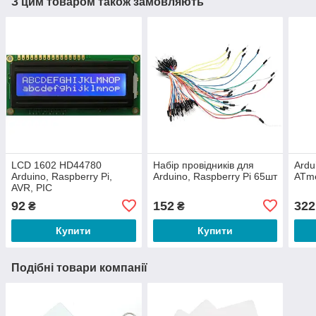
З цим товаром також замовляють
LCD 1602 HD44780
Набір провідників для
Ardu
Arduino, Raspberry Pi,
Arduino, Raspberry Pi 65шт
ATme
AVR, PIC
92
152
322
₴
₴
Купити
Купити
Подібні товари компанії