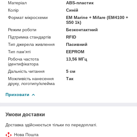
Матеріал
ABS-пластик
Колір
Синій
Формат мікросхеми
EM Marine + Mifare (EM4100 +
S50 1k)
Режим роботи
Безконтактний
Підтримка стандартів
RFID
Тип джерела живлення
Пасивний
Тип пам'яті
EEPROM
Робоча частота
13,56 МГц
ідентифікатора
Дальність читання
5 см
Можливість нанесення
Так
друку, логотипу/клейма
Приховати
Умови доставки
Доставка здійснюється тільки по передоплаті.
Нова Пошта