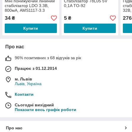
Міні понижуючий лінійний
Стабілізатор 78L05 5V
Під
стабілізатор LDO 3.3В,
0,1A TO-92
стаб
800мА, AMS1117-3.3
32В,
34
5
276
₴
₴
Купити
Купити
Про нас
96% позитивних з 68 відгуків за рік
Працює з 01.12.2014
м. Львів
Львів, Україна
Контакти
Сьогодні вихідний
Показати весь графік роботи
Про нас