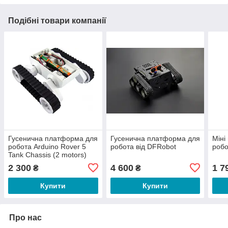
Подібні товари компанії
Гусенична платформа для
Гусенична платформа для
Міні
робота Arduino Rover 5
робота від DFRobot
робо
Tank Chassis (2 motors)
2 300
4 600
1 7
₴
₴
Купити
Купити
Про нас