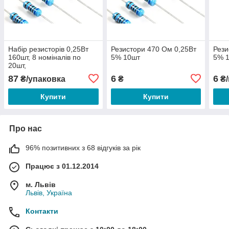
Набір резисторів 0,25Вт
Резистори 470 Ом 0,25Вт
Рези
160шт, 8 номіналів по
5% 10шт
5% 
20шт,
100R,220R,1K,2.2K,4.7K,10K,47K,100K
87
6
6
₴/упаковка
₴
₴/
Купити
Купити
Про нас
96% позитивних з 68 відгуків за рік
Працює з 01.12.2014
м. Львів
Львів, Україна
Контакти