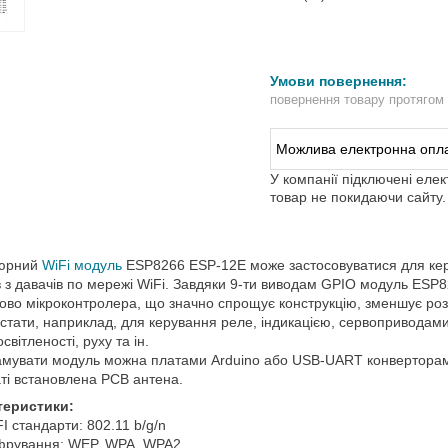
повернення товару протягом
У компанії підключені еле
товар не покидаючи сайту.
тюрний
WiFi модуль
ESP8266 ESP-12E може застосовуватися для кер
в з давачів по мережі WiFi. Завдяки 9-ти виводам GPIO модуль ES
ово мікроконтролера, що значно спрощує конструкцію, зменшує ро
стати, наприклад, для керування реле, індикацією, сервоприводами 
освітленості, руху та ін.
мувати модуль можна платами Arduino або USB-UART конверторам
ті встановлена PCB антена.
теристики:
I стандарти: 802.11 b/g/n
рування: WEP, WPA, WPA2.