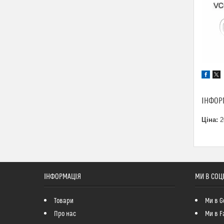
ІНФОР
Ціна:
2
ІНФОРМАЦІЯ
МИ В СОЦ
Товари
Ми в G
Про нас
Ми в F