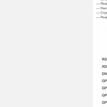
― Режи
― Напр
― Сту
― Роз