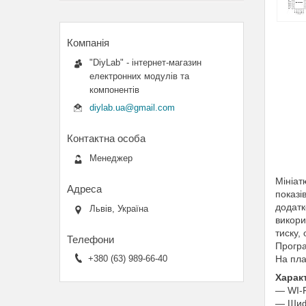
"DiyLab" - інтернет-магазин
електронних модулів та
компонентів
diylab.ua@gmail.com
Менеджер
Мініа
показі
додатк
Львів, Україна
викори
тиску, 
Програ
На пла
+380 (63) 989-66-40
Харак
― WI-F
― Шиф