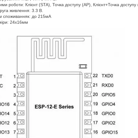
ми роботи: Клієнт (STA), Точка доступу (AP), Клієнт+Точка доступу
уга живлення: 3.3 В.
м споживанняк: до 215мА
міри: 24х16мм