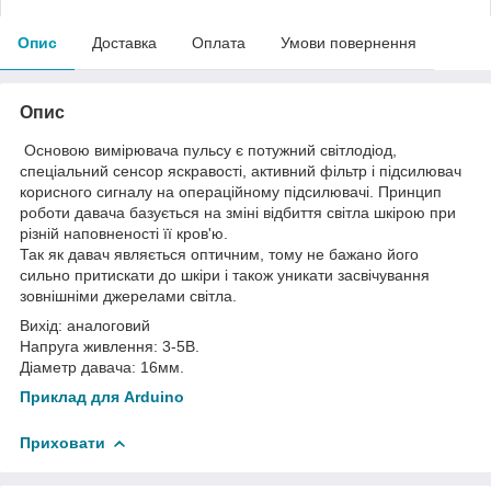
Опис
Доставка
Оплата
Умови повернення
Опис
Основою вимірювача пульсу є потужний світлодіод,
спеціальний сенсор яскравості, активний фільтр і підсилювач
корисного сигналу на операційному підсилювачі. Принцип
роботи давача базується на зміні відбиття світла шкірою при
різній наповненості її кров'ю.
Так як давач являється оптичним, тому не бажано його
сильно притискати до шкіри і також уникати засвічування
зовнішніми джерелами світла.
Вихід: аналоговий
Напруга живлення: 3-5В.
Діаметр давача: 16мм.
Приклад для Arduino
Приховати