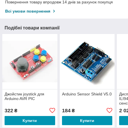
Повернення товару впродовж 14 днів за рахунок покупця
Всі умови повернення
Подібні товари компанії
Джойстик joystick для
Arduino Sensor Shield V5.0
Дисп
Arduino AVR PIC
ILI9
сен
Ardu
322
184
2 0
₴
₴
Wav
Купити
Купити