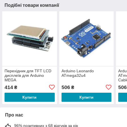
Подібні товари компанії
Перехідник для TFT LCD
Arduino Leonardo
Ardu
дисплеїв для Arduino
ATmega32u4
ATm
MEGA
Cabl
414
506
506
₴
₴
Купити
Купити
Про нас
96% позитивних з 68 відгуків за рік