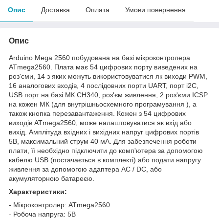
Опис
Доставка
Оплата
Умови повернення
Опис
Arduino Mega 2560 побудована на базі мікроконтролера
ATmega2560. Плата має 54 цифрових порту виведених на
роз'єми, 14 з яких можуть використовуватися як виходи PWM,
16 аналогових входів, 4 послідовних порти UART, порт i2C,
USB порт на базі МК CH340, роз'єм живлення, 2 роз'єми ICSP
на кожен МК (для внутрішньосхемного програмування ), а
також кнопка перезавантаження. Кожен з 54 цифрових
виходів ATmega2560, може налаштовуватися як вхід або
вихід. Амплітуда вхідних і вихідних напруг цифрових портів
5В, максимальний струм 40 мА. Для забезпечення роботи
плати, її необхідно підключити до комп'ютера за допомогою
кабелю USB (постачається в комплекті) або подати напругу
живлення за допомогою адаптера AC / DC, або
акумуляторною батареєю.
Характеристики:
- Мікроконтролер: ATmega2560
- Робоча напруга: 5В