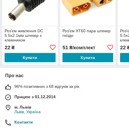
Роз'єм живлення DC
Роз'єм XT60 пара штекер
Роз'
5.5х2.1мм штекер з
гніздо
5.5х
клемником
кле
22
51
22
₴
₴/комплект
Купити
Купити
Про нас
96% позитивних з 68 відгуків за рік
Працює з 01.12.2014
м. Львів
Львів, Україна
Контакти