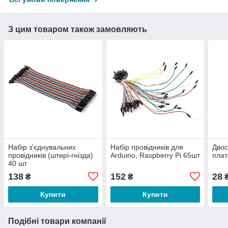
З цим товаром також замовляють
Набір з'єднувальних
Набір провідників для
Двос
провідників (штирі-гнізда)
Arduino, Raspberry Pi 65шт
пла
40 шт
138
152
28
₴
₴
Купити
Купити
Подібні товари компанії