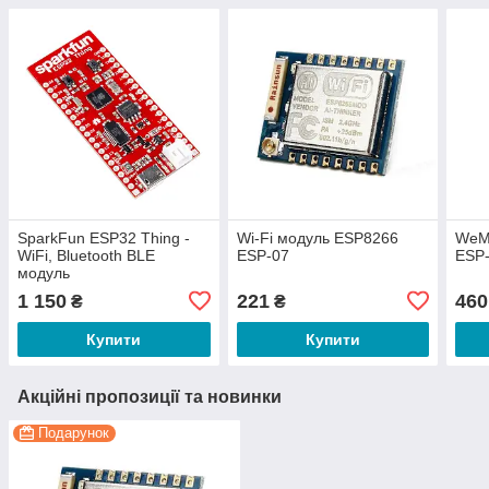
SparkFun ESP32 Thing -
Wi-Fi модуль ESP8266
WeM
WiFi, Bluetooth BLE
ESP-07
ESP
модуль
1 150
221
460
₴
₴
Купити
Купити
Акційні пропозиції та новинки
Подарунок