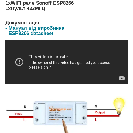
1хWIFI реле Sonoff ESP8266
1хПульт 433МГц
Документація:
- Мануал від виробника
- ESP8266 datasheet