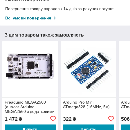
Повернення товару впродовж 14 днів за рахунок покупця
Всі умови повернення
З цим товаром також замовляють
Freaduino MEGA2560
Arduino Pro Mini
Ardu
(аналог Arduino
ATmega328 (16MHz, 5V)
ATm
MEGA2560 з додатковими
можливостями)
1 472
322
506
₴
₴
Купити
Купити