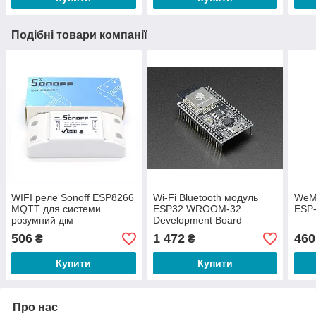
Подібні товари компанії
WIFI реле Sonoff ESP8266
Wi-Fi Bluetooth модуль
WeM
MQTT для системи
ESP32 WROOM-32
ESP
розумний дім
Development Board
506
1 472
460
₴
₴
Купити
Купити
Про нас