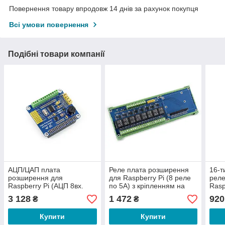
Повернення товару впродовж 14 днів за рахунок покупця
Всі умови повернення
Подібні товари компанії
АЦП/ЦАП плата
Реле плата розширення
16-т
розширення для
для Raspberry Pi (8 реле
реле
Raspberry Pi (АЦП 8вх.
по 5А) з кріпленням на
Rasp
24біт, ЦАП 2вих. 16біт)
DIN рейку
3 128
1 472
920
₴
₴
Купити
Купити