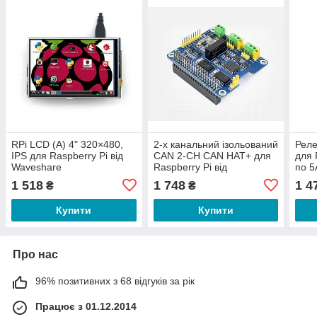
RPi LCD (A) 4" 320×480,
2-х канальний ізольований
Реле
IPS для Raspberry Pi від
CAN 2-CH CAN HAT+ для
для 
Waveshare
Raspberry Pi від
по 5
Waveshare
DIN 
1 518
1 748
1 4
₴
₴
Купити
Купити
Про нас
96% позитивних з 68 відгуків за рік
Працює з 01.12.2014