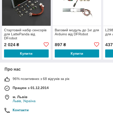
Стартовий набір сенсорів
Ваговий модуль до 1кг для
L298
для LattePanda від
Arduino від DFRobot
для 
DFrobot
2 024
897
437
₴
₴
Купити
Купити
Про нас
96% позитивних з 68 відгуків за рік
Працює з 01.12.2014
м. Львів
Львів, Україна
Контакти