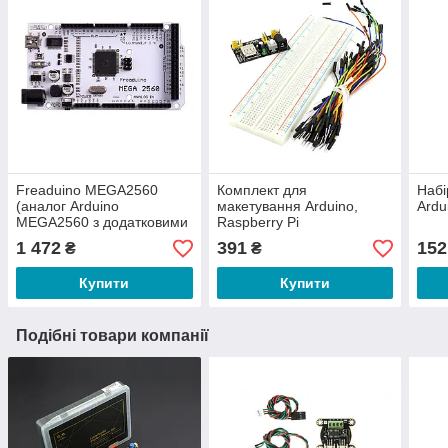
Freaduino MEGA2560
Комплект для
Набі
(аналог Arduino
макетування Arduino,
Ardu
MEGA2560 з додатковими
Raspberry Pi
можливостями)
1 472
391
152
₴
₴
Купити
Купити
Подібні товари компанії