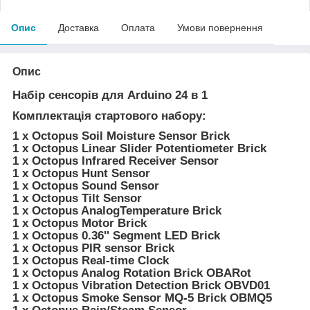
Опис
Доставка
Оплата
Умови повернення
Опис
Набір сенсорів для Arduino 24 в 1
Комплектація стартового набору:
1 x Octopus Soil Moisture Sensor Brick
1 x Octopus Linear Slider Potentiometer Brick
1 x Octopus Infrared Receiver Sensor
1 x Octopus Hunt Sensor
1 x Octopus Sound Sensor
1 x Octopus Tilt Sensor
1 x Octopus AnalogTemperature Brick
1 x Octopus Motor Brick
1 x Octopus 0.36'' Segment LED Brick
1 x Octopus PIR sensor Brick
1 x Octopus Real-time Clock
1 x Octopus Analog Rotation Brick OBARot
1 x Octopus Vibration Detection Brick OBVD01
1 x Octopus Smoke Sensor MQ-5 Brick OBMQ5