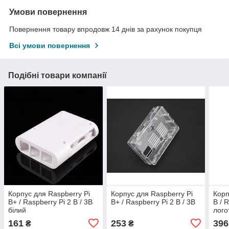
Умови повернення
Повернення товару впродовж 14 днів за рахунок покупця
Всі умови повернення
Подібні товари компанії
Корпус для Raspberry Pi
Корпус для Raspberry Pi
Корп
B+ / Raspberry Pi 2 B / 3B
B+ / Raspberry Pi 2 B / 3B
B / 
білий
лого
161
253
396
₴
₴