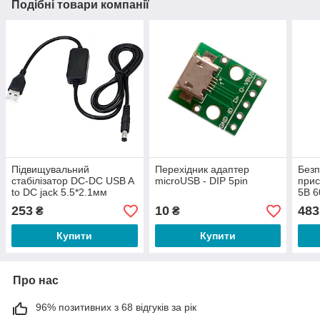
Подібні товари компанії
Підвищувальний
Перехідник адаптер
Безп
стабілізатор DC-DC USB A
microUSB - DIP 5pin
прис
to DC jack 5.5*2.1мм
5В 
12В,1А
253
10
483
₴
₴
Купити
Купити
Про нас
96% позитивних з 68 відгуків за рік