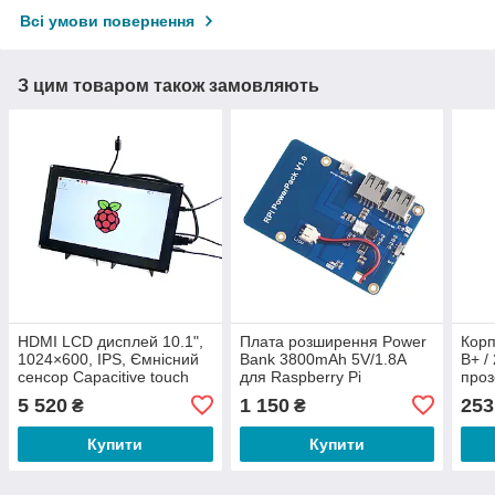
Всі умови повернення
З цим товаром також замовляють
HDMI LCD дисплей 10.1",
Плата розширення Power
Корп
1024×600, IPS, Ємнісний
Bank 3800mAh 5V/1.8A
B+ /
сенсор Capacitive touch
для Raspberry Pi
про
для Raspberry Pi від
5 520
1 150
253
₴
₴
Waveshare
Купити
Купити