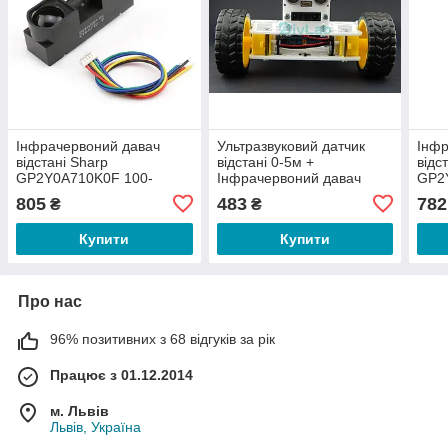
Інфрачервоний давач
Ультразвуковий датчик
Інфр
відстані Sharp
відстані 0-5м +
відс
GP2Y0A710K0F 100-
Інфрачервоний давач
GP2
550см
GP2Y0A02YK0F з
805
483
782
₴
₴
кріпленням для
платформи T-BOT
Купити
Купити
Про нас
96% позитивних з 68 відгуків за рік
Працює з 01.12.2014
м. Львів
Львів, Україна