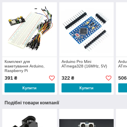
Комплект для
Arduino Pro Mini
Ardu
макетування Arduino,
ATmega328 (16MHz, 5V)
ATm
Raspberry Pi
391
322
506
₴
₴
Купити
Купити
Подібні товари компанії