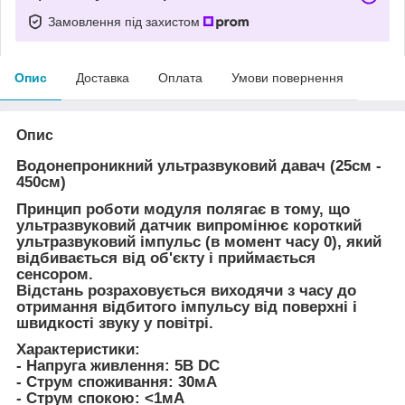
Замовлення під захистом
Опис
Доставка
Оплата
Умови повернення
Опис
Водонепроникний ультразвуковий давач (25см -
450см)
Принцип роботи модуля полягає в тому, що
ультразвуковий датчик випромінює короткий
ультразвуковий імпульс (в момент часу 0), який
відбивається від об'єкту і приймається
сенсором.
Відстань розраховується виходячи з часу до
отримання відбитого імпульсу від поверхні і
швидкості звуку у повітрі.
Характеристики:
- Напруга живлення: 5В DC
- Струм споживання: 30мА
- Струм спокою: <1мА